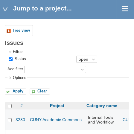
Jump to a project...
Tree view
Issues
Filters
Status
Add filter
Options
Apply
Clear
#
Project
Category name
Internal Tools
3230
CUNY Academic Commons
CUNY 
and Workflow