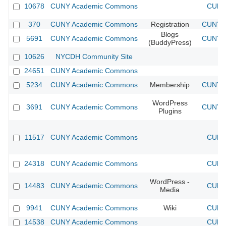
10678
CUNY Academic Commons
CUNY 
370
CUNY Academic Commons
Registration
CUNY A
Blogs
5691
CUNY Academic Commons
CUNY A
(BuddyPress)
10626
NYCDH Community Site
24651
CUNY Academic Commons
5234
CUNY Academic Commons
Membership
CUNY A
WordPress
3691
CUNY Academic Commons
CUNY A
Plugins
11517
CUNY Academic Commons
CUNY 
24318
CUNY Academic Commons
CUNY 
WordPress -
14483
CUNY Academic Commons
CUNY 
Media
9941
CUNY Academic Commons
Wiki
CUNY 
14538
CUNY Academic Commons
CUNY 