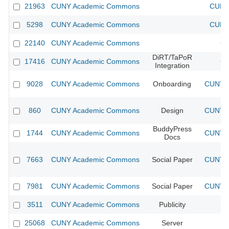
21963
CUNY Academic Commons
CUNY 
5298
CUNY Academic Commons
CUNY 
22140
CUNY Academic Commons
CU
DiRT/TaPoR
17416
CUNY Academic Commons
CU
Integration
9028
CUNY Academic Commons
Onboarding
CUNY A
860
CUNY Academic Commons
Design
CUNY A
BuddyPress
1744
CUNY Academic Commons
CUNY A
Docs
7663
CUNY Academic Commons
Social Paper
CUNY A
7981
CUNY Academic Commons
Social Paper
CUNY A
3511
CUNY Academic Commons
Publicity
C
25068
CUNY Academic Commons
Server