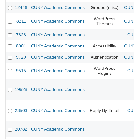
12446
CUNY Academic Commons
Groups (misc)
CUNY A
WordPress
8211
CUNY Academic Commons
CUNY A
Themes
7828
CUNY Academic Commons
CUNY 
8901
CUNY Academic Commons
Accessibility
CUNY A
9720
CUNY Academic Commons
Authentication
CUNY A
WordPress
9515
CUNY Academic Commons
CUNY 
Plugins
19628
CUNY Academic Commons
23503
CUNY Academic Commons
Reply By Email
CUNY 
20782
CUNY Academic Commons
CU