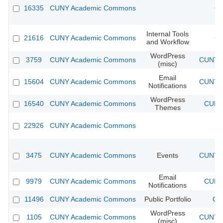
16335
CUNY Academic Commons
CU
Internal Tools
21616
CUNY Academic Commons
CU
and Workflow
WordPress
3759
CUNY Academic Commons
CUNY A
(misc)
Email
15604
CUNY Academic Commons
CUNY A
Notifications
WordPress
16540
CUNY Academic Commons
CUNY 
Themes
22926
CUNY Academic Commons
3475
CUNY Academic Commons
Events
CUNY A
Email
9979
CUNY Academic Commons
CUNY 
Notifications
11496
CUNY Academic Commons
Public Portfolio
CU
WordPress
1105
CUNY Academic Commons
CUNY A
(misc)