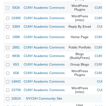
WordPress
5826
CUNY Academic Commons
CUNY A
Plugins
WordPress
10380
CUNY Academic Commons
CUNY A
(misc)
3369
CUNY Academic Commons
Reply By Email
CUNY 
1888
CUNY Academic Commons
Home Page
CUNY A
2881
CUNY Academic Commons
Public Portfolio
CUNY A
Blogs
8836
CUNY Academic Commons
CUNY A
(BuddyPress)
653
CUNY Academic Commons
Group Blogs
CUNY A
WordPress
658
CUNY Academic Commons
CUNY A
Plugins
14842
CUNY Academic Commons
CUNY 
WordPress
23709
CUNY Academic Commons
CUNY 
(misc)
10624
NYCDH Community Site
User