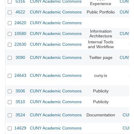
5316
CUNY Academic Commons
CUNY A
Experience
4622
CUNY Academic Commons
Public Portfolio
CUNY A
24620
CUNY Academic Commons
Information
10580
CUNY Academic Commons
CUNY A
Architecture
Internal Tools
22630
CUNY Academic Commons
CU
and Workflow
3090
CUNY Academic Commons
Twitter page
CUNY A
24643
CUNY Academic Commons
cuny.is
CU
3506
CUNY Academic Commons
Publicity
C
3510
CUNY Academic Commons
Publicity
C
3524
CUNY Academic Commons
Documentation
CUNY 
14629
CUNY Academic Commons
CUNY 