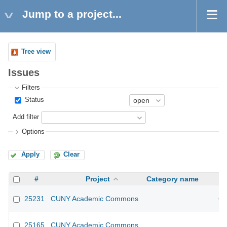
Jump to a project...
Tree view
Issues
Filters
Status
Add filter
Options
Apply
Clear
#
Project
Category name
25231
CUNY Academic Commons
CU
25165
CUNY Academic Commons