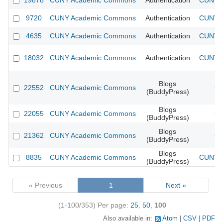
19878
CUNY Academic Commons
Authentication
CUNY A
9720
CUNY Academic Commons
Authentication
CUNY A
4635
CUNY Academic Commons
Authentication
CUNY A
18032
CUNY Academic Commons
Authentication
CUNY A
Blogs
22552
CUNY Academic Commons
CU
(BuddyPress)
Blogs
22055
CUNY Academic Commons
CU
(BuddyPress)
Blogs
21362
CUNY Academic Commons
CU
(BuddyPress)
Blogs
8835
CUNY Academic Commons
CUNY A
(BuddyPress)
« Previous
1
Next »
(1-100/353)
Per page:
25
,
50
,
100
Also available in:
Atom
CSV
PDF