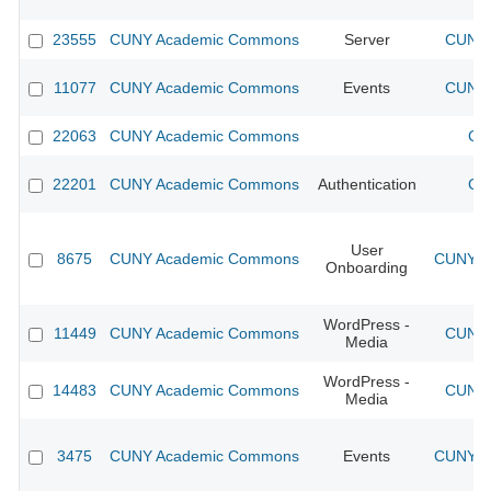
23555
CUNY Academic Commons
Server
CUNY 
11077
CUNY Academic Commons
Events
CUNY 
22063
CUNY Academic Commons
CU
22201
CUNY Academic Commons
Authentication
CU
User
8675
CUNY Academic Commons
CUNY Ac
Onboarding
WordPress -
11449
CUNY Academic Commons
CUNY 
Media
WordPress -
14483
CUNY Academic Commons
CUNY 
Media
3475
CUNY Academic Commons
Events
CUNY Ac