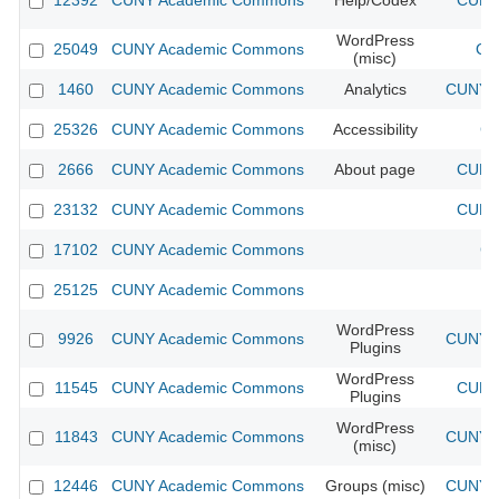
12392
CUNY Academic Commons
Help/Codex
CUNY 
WordPress
25049
CUNY Academic Commons
CU
(misc)
1460
CUNY Academic Commons
Analytics
CUNY A
25326
CUNY Academic Commons
Accessibility
CU
2666
CUNY Academic Commons
About page
CUNY 
23132
CUNY Academic Commons
CUNY 
17102
CUNY Academic Commons
CU
25125
CUNY Academic Commons
WordPress
9926
CUNY Academic Commons
CUNY A
Plugins
WordPress
11545
CUNY Academic Commons
CUNY 
Plugins
WordPress
11843
CUNY Academic Commons
CUNY A
(misc)
12446
CUNY Academic Commons
Groups (misc)
CUNY A