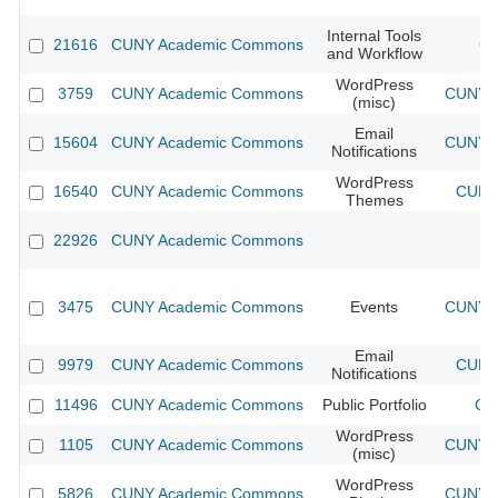
Internal Tools
21616
CUNY Academic Commons
CU
and Workflow
WordPress
3759
CUNY Academic Commons
CUNY A
(misc)
Email
15604
CUNY Academic Commons
CUNY A
Notifications
WordPress
16540
CUNY Academic Commons
CUNY 
Themes
22926
CUNY Academic Commons
3475
CUNY Academic Commons
Events
CUNY A
Email
9979
CUNY Academic Commons
CUNY 
Notifications
11496
CUNY Academic Commons
Public Portfolio
CU
WordPress
1105
CUNY Academic Commons
CUNY A
(misc)
WordPress
5826
CUNY Academic Commons
CUNY A