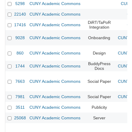
5298
CUNY Academic Commons
CUNY 
22140
CUNY Academic Commons
CU
DiRT/TaPoR
17416
CUNY Academic Commons
CU
Integration
9028
CUNY Academic Commons
Onboarding
CUNY A
860
CUNY Academic Commons
Design
CUNY A
BuddyPress
1744
CUNY Academic Commons
CUNY A
Docs
7663
CUNY Academic Commons
Social Paper
CUNY A
7981
CUNY Academic Commons
Social Paper
CUNY A
3511
CUNY Academic Commons
Publicity
C
25068
CUNY Academic Commons
Server