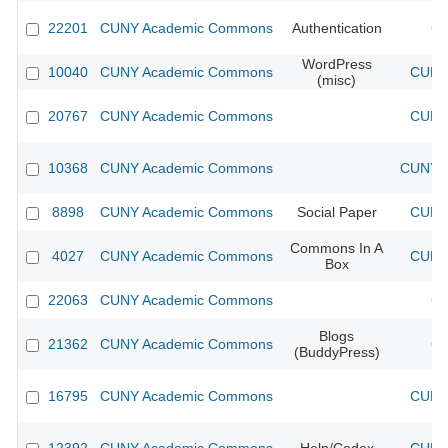
22201
CUNY Academic Commons
Authentication
CU
WordPress
10040
CUNY Academic Commons
CUNY 
(misc)
20767
CUNY Academic Commons
CUNY 
10368
CUNY Academic Commons
CUNY A
8898
CUNY Academic Commons
Social Paper
CUNY 
Commons In A
4027
CUNY Academic Commons
CUNY 
Box
22063
CUNY Academic Commons
CU
Blogs
21362
CUNY Academic Commons
CU
(BuddyPress)
16795
CUNY Academic Commons
CUNY 