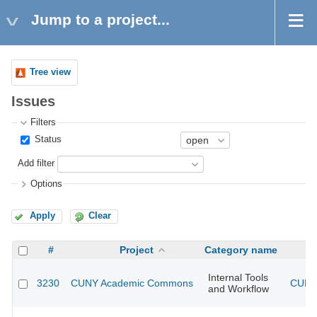
Jump to a project...
Tree view
Issues
Filters
Status
Add filter
Options
Apply
Clear
#
Project
Category name
Internal Tools
3230
CUNY Academic Commons
CUNY 
and Workflow