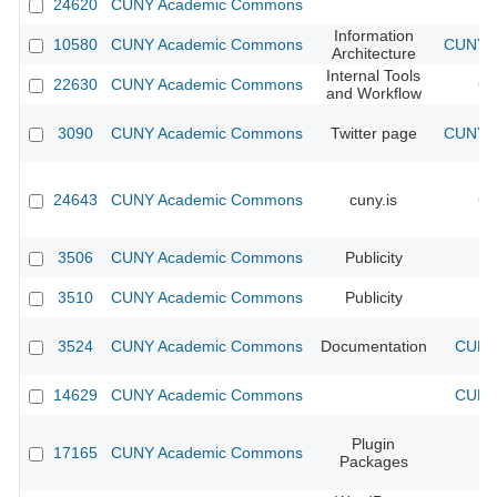
24620
CUNY Academic Commons
Information
10580
CUNY Academic Commons
CUNY A
Architecture
Internal Tools
22630
CUNY Academic Commons
CU
and Workflow
3090
CUNY Academic Commons
Twitter page
CUNY A
24643
CUNY Academic Commons
cuny.is
CU
3506
CUNY Academic Commons
Publicity
C
3510
CUNY Academic Commons
Publicity
C
3524
CUNY Academic Commons
Documentation
CUNY 
14629
CUNY Academic Commons
CUNY 
Plugin
17165
CUNY Academic Commons
Packages