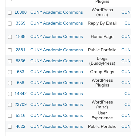
Plugins
WordPress
10380
CUNY Academic Commons
CUNY A
(misc)
3369
CUNY Academic Commons
Reply By Email
CUNY 
1888
CUNY Academic Commons
Home Page
CUNY A
2881
CUNY Academic Commons
Public Portfolio
CUNY A
Blogs
8836
CUNY Academic Commons
CUNY A
(BuddyPress)
653
CUNY Academic Commons
Group Blogs
CUNY A
WordPress
658
CUNY Academic Commons
CUNY A
Plugins
14842
CUNY Academic Commons
CUNY 
WordPress
23709
CUNY Academic Commons
CUNY 
(misc)
User
5316
CUNY Academic Commons
CUNY A
Experience
4622
CUNY Academic Commons
Public Portfolio
CUNY A