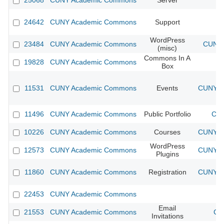
25068
CUNY Academic Commons
Server
24642
CUNY Academic Commons
Support
WordPress
23484
CUNY Academic Commons
CUNY 
(misc)
Commons In A
19828
CUNY Academic Commons
Box
11531
CUNY Academic Commons
Events
CUNY Ac
11496
CUNY Academic Commons
Public Portfolio
CUN
10226
CUNY Academic Commons
Courses
CUNY Ac
WordPress
12573
CUNY Academic Commons
CUNY Ac
Plugins
11860
CUNY Academic Commons
Registration
CUNY Ac
22453
CUNY Academic Commons
Email
21553
CUNY Academic Commons
CU
Invitations