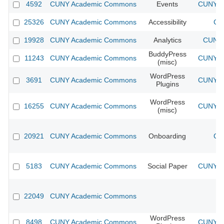
4592
CUNY Academic Commons
Events
CUNY Ac
25326
CUNY Academic Commons
Accessibility
CU
19928
CUNY Academic Commons
Analytics
CUNY 
BuddyPress
11243
CUNY Academic Commons
CUNY Ac
(misc)
WordPress
3691
CUNY Academic Commons
CUNY Ac
Plugins
WordPress
16255
CUNY Academic Commons
CUNY Ac
(misc)
20921
CUNY Academic Commons
Onboarding
CU
5183
CUNY Academic Commons
Social Paper
CUNY Ac
22049
CUNY Academic Commons
WordPress
8498
CUNY Academic Commons
CUNY Ac