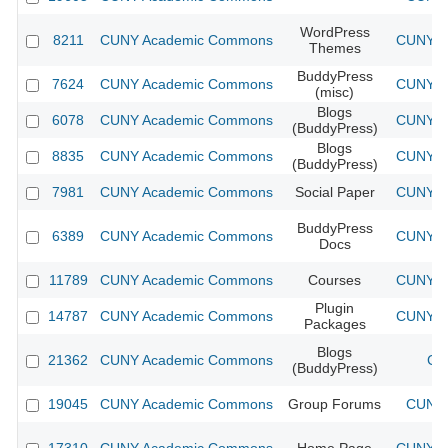
WordPress
8211
CUNY Academic Commons
CUNY Ac
Themes
BuddyPress
7624
CUNY Academic Commons
CUNY Ac
(misc)
Blogs
6078
CUNY Academic Commons
CUNY Ac
(BuddyPress)
Blogs
8835
CUNY Academic Commons
CUNY Ac
(BuddyPress)
7981
CUNY Academic Commons
Social Paper
CUNY Ac
BuddyPress
6389
CUNY Academic Commons
CUNY Ac
Docs
11789
CUNY Academic Commons
Courses
CUNY Ac
Plugin
14787
CUNY Academic Commons
CUNY Ac
Packages
Blogs
21362
CUNY Academic Commons
CU
(BuddyPress)
19045
CUNY Academic Commons
Group Forums
CUNY 