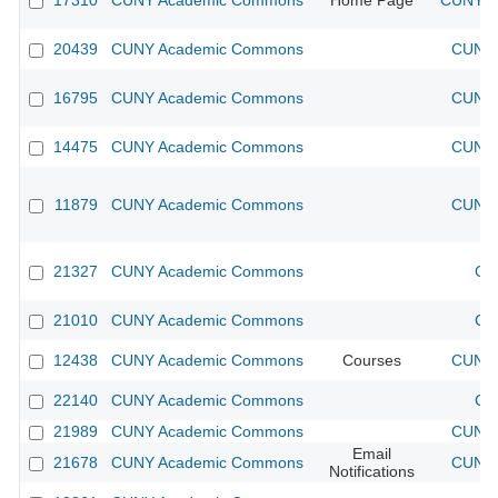
17310
CUNY Academic Commons
Home Page
CUNY Ac
20439
CUNY Academic Commons
CUNY 
16795
CUNY Academic Commons
CUNY 
14475
CUNY Academic Commons
CUNY 
11879
CUNY Academic Commons
CUNY 
21327
CUNY Academic Commons
CU
21010
CUNY Academic Commons
CU
12438
CUNY Academic Commons
Courses
CUNY 
22140
CUNY Academic Commons
CU
21989
CUNY Academic Commons
CUNY 
Email
21678
CUNY Academic Commons
CUNY 
Notifications