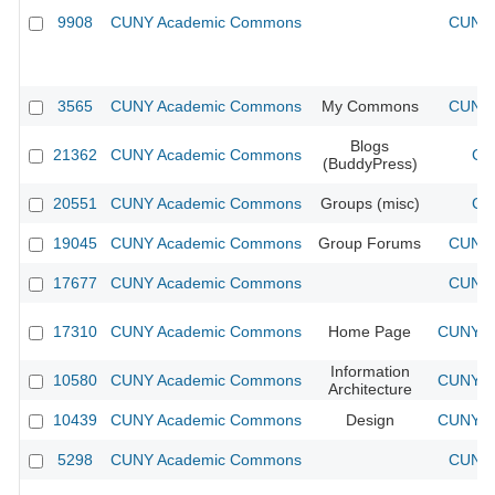
9908
CUNY Academic Commons
CUNY 
3565
CUNY Academic Commons
My Commons
CUNY 
Blogs
21362
CUNY Academic Commons
CU
(BuddyPress)
20551
CUNY Academic Commons
Groups (misc)
CU
19045
CUNY Academic Commons
Group Forums
CUNY 
17677
CUNY Academic Commons
CUNY 
17310
CUNY Academic Commons
Home Page
CUNY Ac
Information
10580
CUNY Academic Commons
CUNY Ac
Architecture
10439
CUNY Academic Commons
Design
CUNY Ac
5298
CUNY Academic Commons
CUNY 