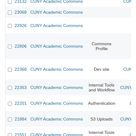
23132
CUNY Academic Commons
CUNY 
23068
CUNY Academic Commons
22926
CUNY Academic Commons
Commons
22806
CUNY Academic Commons
Profile
22368
CUNY Academic Commons
Dev site
CUNY 
Internal Tools
22353
CUNY Academic Commons
CUNY Ac
and Workflow
22201
CUNY Academic Commons
Authentication
CU
21884
CUNY Academic Commons
S3 Uploads
CUNY Ac
Internal Tools
21551
CUNY Academic Commons
CU