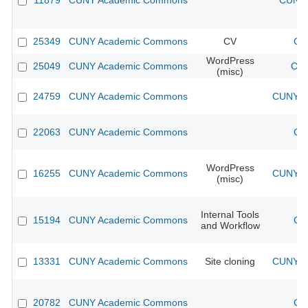
11879
CUNY Academic Commons
CUNY 
25349
CUNY Academic Commons
CV
CU
WordPress
25049
CUNY Academic Commons
CUN
(misc)
24759
CUNY Academic Commons
CUNY Ac
22063
CUNY Academic Commons
CU
WordPress
16255
CUNY Academic Commons
CUNY Ac
(misc)
Internal Tools
15194
CUNY Academic Commons
CU
and Workflow
13331
CUNY Academic Commons
Site cloning
CUNY Ac
20782
CUNY Academic Commons
CU