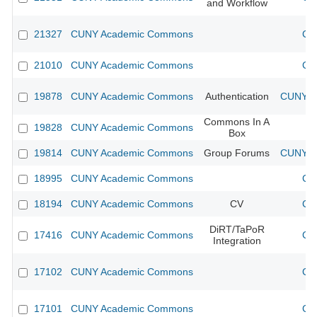
and Workflow
21327
CUNY Academic Commons
CU
21010
CUNY Academic Commons
CU
19878
CUNY Academic Commons
Authentication
CUNY Ac
Commons In A
19828
CUNY Academic Commons
Box
19814
CUNY Academic Commons
Group Forums
CUNY Ac
18995
CUNY Academic Commons
CU
18194
CUNY Academic Commons
CV
CU
DiRT/TaPoR
17416
CUNY Academic Commons
CU
Integration
17102
CUNY Academic Commons
CU
17101
CUNY Academic Commons
CU