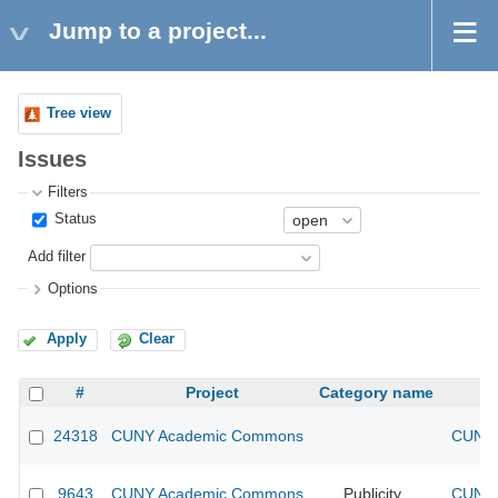
Jump to a project...
Tree view
Issues
Filters
Status
Add filter
Options
Apply
Clear
#
Project
Category name
24318
CUNY Academic Commons
CUNY 
9643
CUNY Academic Commons
Publicity
CUNY 